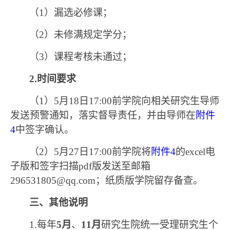
（
1
）漏选必修课；
（
2
）未修满规定学分；
（
3
）课程考核未通过；
2.
时间要求
（
1
）
5
月
18
日
17:00
前学院向相关研究生导师
发送预警通知，落实督导责任，并由导师在
附件
4
中签字确认。
（
2
）
5
月
27
日
17:00
前学院将
附件
4
的
excel
电
子版和签字扫描
pdf
版发送至邮箱
296531805@qq.com
；纸质版学院留存备查。
三、其他说明
1.
每年
5
月
、
11
月
研究生院统一受理研究生个