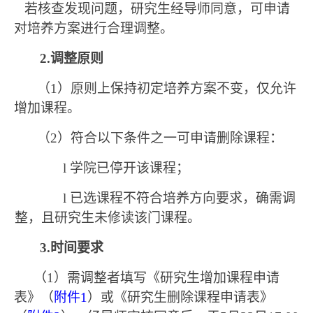
若核查发现问题，研究生经导师同意，可申请
对培养方案进行合理调整。
2.
调整原则
（
1
）原则上保持初定培养方案不变，
仅允许
增加课程。
（
2
）符合
以下条件
之一
可申请
删除课程
：
l
学院已停开该课程
；
l
已
选课程
不符合
培养方
向要求，确需调
整，且研究生未修读该门课程
。
3.
时间要求
（
1
）需调整者填写《研究生增加课程申请
表》（
附件
1
）或《研究生删除课程申请表》