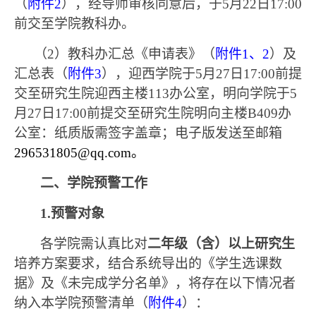
（
附件
2
），经导师审核同意后，于
5
月
22
日
17:00
前
交至学院教科办
。
（
2
）
教科办汇总
《申请表》（
附件
1
、
2
）及
汇总表（
附件
3
），迎西学院
于
5
月
27
日
17:00
前
提
交至研究生院
迎西
主楼
113
办公室
，明向学院于
5
月
27
日
17:00
前提
交至研究生院
明向
主楼
B409
办
公室：纸质版需签字盖章；电子版发送至邮箱
296531805@qq.com
。
二、学院预警工作
1.
预警对象
各学院需认真比对
二年级（含）以上研究生
培养方案要求，结合系统导出的《学生选课数
据》及《未完成学分名单》，将存在以下情况者
纳入本学院预警清单（
附件
4
）：