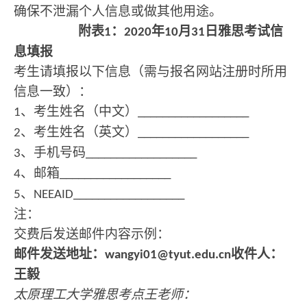
确保不泄漏个人信息或做其他用途。
附表
：
年
月
日雅思考试信
1
2020
10
31
息填报
考生请填报以下信息（需与报名网站注册时所用
信息一致）：
、考生姓名（中文）
1
__________________
、考生姓名（英文）
2
__________________
、手机号码
3
__________________
、邮箱
4
__________________
、
5
NEEAID__________________
注：
交费后发送邮件内容示例：
邮件发送地址：
收件人：
wangyi01@tyut.edu.cn
王毅
太原理工大学雅思考点王老师：