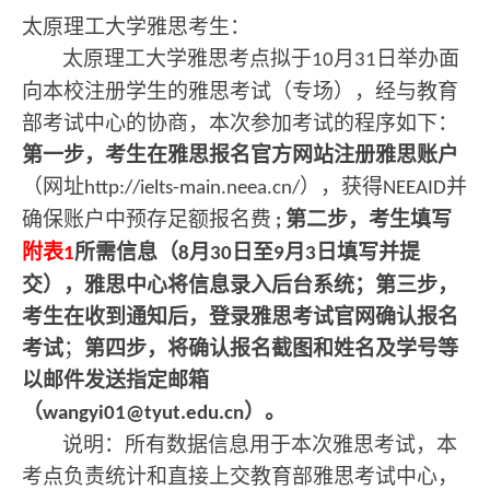
太原理工大学雅思考生：
太原理工大学雅思考点拟于
月
日举办面
10
31
向本校注册学生的雅思考试（专场），经与教育
部考试中心的协商，本次参加考试的程序如下：
第一步，考生在雅思报名官方网站注册雅思账户
（网址
），获得
并
http://ielts-main.neea.cn/
NEEAID
确保账户中预存足额报名费
第二步，考生填写
;
附表
所需信息（
月
日至
月
日填写并提
1
8
30
9
3
交），雅思中心将信息录入后台系统；第三步，
考生在收到通知后，登录雅思考试官网确认报名
考试
；
第四步，将确认报名截图和姓名及学号等
以邮件发送指定邮箱
（
）。
wangyi01@tyut.edu.cn
说明：所有数据信息用于本次雅思考试，本
考点负责统计和直接上交教育部雅思考试中心，