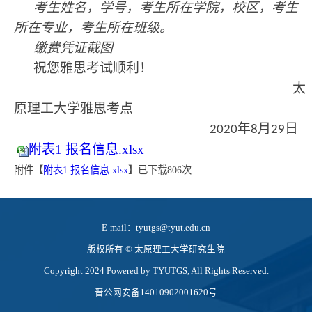
考生姓名，学号，考生所在学院，校区，考生
所在专业，考生所在班级。
缴费凭证截图
祝您雅思考试顺利！
太
原理工大学雅思考点
年
月
日
2020
8
29
附表1 报名信息.xlsx
附件【
附表1 报名信息.xlsx
】已下载
806
次
E-mail：tyutgs@tyut.edu.cn
版权所有 ©️ 太原理工大学研究生院
Copyright 2024 Powered by TYUTGS, All Rights Reserved.
晋公网安备14010902001620号